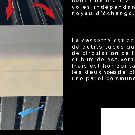
deux
flux d'air à
voies indépendan
noyau d'échange
La cassette est c
de petits tubes qu
de circulation de l
et humide est verti
frais est horizonta
les deux
de c
voies
une paroi commun