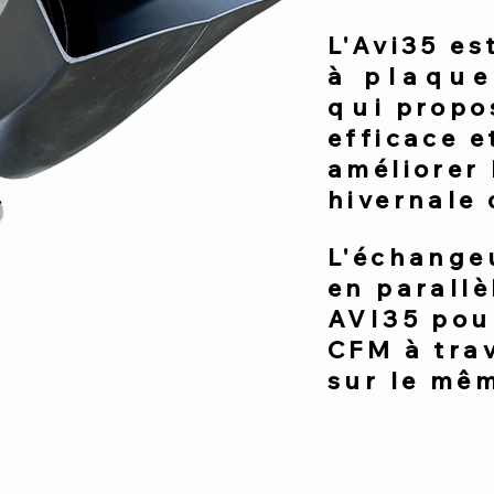
L'Avi35 es
à plaqu
qui
propo
efficace e
améliorer 
hivernale
L'échange
en parallè
AVI35 pou
CFM à tra
sur le mêm