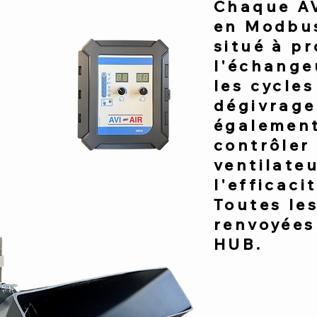
Chaque AV
en Modbu
situé à pr
l'échange
les cycles
dégivrage.
également
contrôler 
ventilateu
l'efficaci
Toutes le
renvoyées 
HUB.