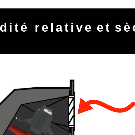
dité relative
et
sè