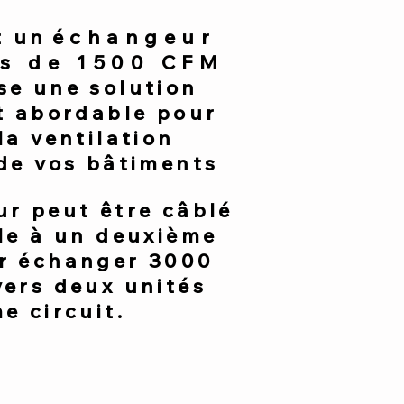
t un
échangeur
es de 1500 CFM
se une solution
t abordable pour
la ventilation
 de vos bâtiments
ur peut être câblé
le à un deuxième
r échanger 3000
vers deux unités
e circuit.