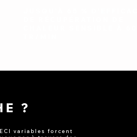
JUSQU'À 65 % D'EFFICA
DE RÉCUPÉRATION DE
CHALEUR SENSIBLE À 6
TR/MIN
E ?
ECI variables forcent