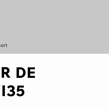
ort
R DE
I35