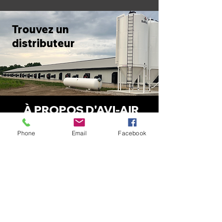
Trouvez un
distributeur
À PROPOS D'AVI-AIR
Avi-Air est un important fabricant canadien
Phone
Email
Facebook
d'échangeurs de chaleur de type air-air pour
les fermes avicoles depuis 2016. En tant que
fabricant soucieux de l'environnement et des
économies d'énergie, nos objectifs les plus
importants sont de réduire le coût
énergétique total de nos clients, d'augmenter
la rentabilité et d'améliorer les performances
des volailles grâce à la ventilation par